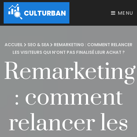
CULTURBAN
MENU
ACCUEIL
SEO & SEA
REMARKETING : COMMENT RELANCER
LES VISITEURS QUI N’ONT PAS FINALISÉ LEUR ACHAT ?
Remarketing
: comment
relancer les