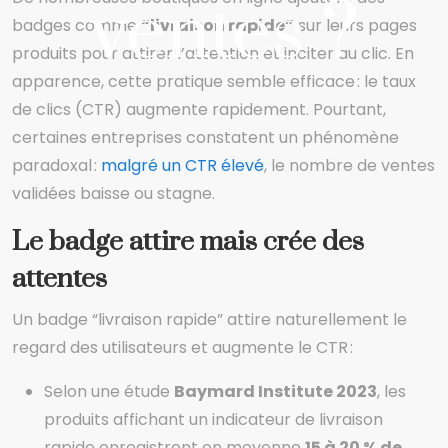
ventes ?
badges comme
“livraison rapide”
sur leurs pages
produits pour attirer l’attention et inciter au clic. En
apparence, cette pratique semble efficace : le taux
de clics (CTR) augmente rapidement. Pourtant,
certaines entreprises constatent un phénomène
paradoxal :
malgré un CTR élevé
, le nombre de ventes
validées baisse ou stagne.
Le badge attire mais crée des
attentes
Un badge “livraison rapide” attire naturellement le
regard des utilisateurs et augmente le CTR :
Selon une étude
Baymard Institute 2023
, les
produits affichant un indicateur de livraison
rapide enregistrent en moyenne
15 à 20 % de