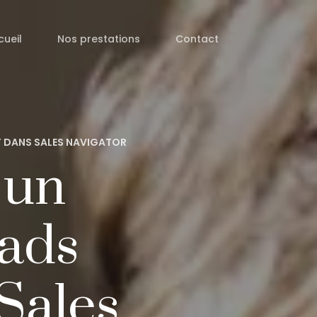
cueil
Nos prestations
Contact
NT DANS SALES NAVIGATOR
 un
eads
Sales