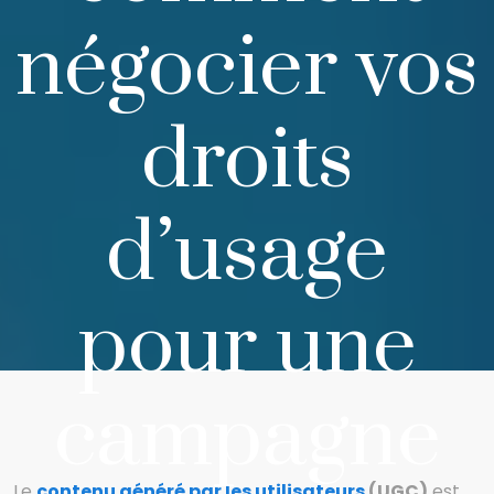
négocier vos
droits
d’usage
pour une
campagne
Le
contenu généré par les utilisateurs
(UGC)
est